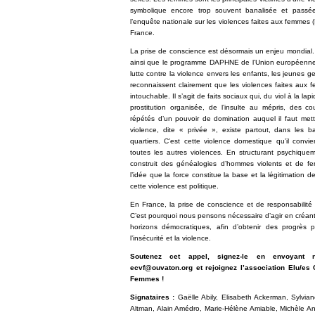
symbolique encore trop souvent banalisée et passée
l’enquête nationale sur les violences faites aux femmes 
France.
La prise de conscience est désormais un enjeu mondial
ainsi que le programme DAPHNE de l’Union européenne on
lutte contre la violence envers les enfants, les jeunes g
reconnaissent clairement que les violences faites aux 
intouchable. Il s’agit de faits sociaux qui, du viol à la la
prostitution organisée, de l’insulte au mépris, des c
répétés d’un pouvoir de domination auquel il faut met
violence, dite « privée », existe partout, dans les
quartiers. C’est cette violence domestique qu’il convie
toutes les autres violences. En structurant psychiquem
construit des généalogies d’hommes violents et de fe
l’idée que la force constitue la base et la légitimation 
cette violence est politique.
En France, la prise de conscience et de responsabilité
C’est pourquoi nous pensons nécessaire d’agir en créant
horizons démocratiques, afin d’obtenir des progrès p
l’insécurité et la violence.
Soutenez cet appel, signez-le en envoyant
ecvf@ouvaton.org et rejoignez l’association Elu/es 
Femmes !
Signataires :
Gaëlle Abily, Elisabeth Ackerman, Sylvian
Altman, Alain Amédro, Marie-Hélène Amiable, Michèle An