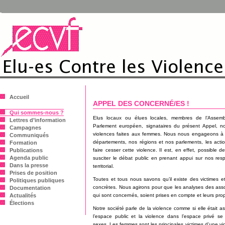
Accueil
APPEL DES CONCERNÉ/ES !
Qui sommes-nous ?
Elus locaux ou élues locales, membres de l’Assem
Lettres d’information
Parlement européen, signataires du présent Appel, 
Campagnes
violences faites aux femmes. Nous nous engageons 
Communiqués
départements, nos régions et nos parlements, les acti
Formation
Publications
faire cesser cette violence. Il est, en effet, possible 
Agenda public
susciter le débat public en prenant appui sur nos resp
Dans la presse
territorial.
Prises de position
Toutes et tous nous savons qu’il existe des victimes et
Politiques publiques
concrètes. Nous agirons pour que les analyses des assoc
Documentation
Actualités
qui sont concernés, soient prises en compte et leurs pro
Élections
Notre société parle de la violence comme si elle était a
l’espace public et la violence dans l’espace privé se
sexes. Les femmes sont les principales victimes d’une v