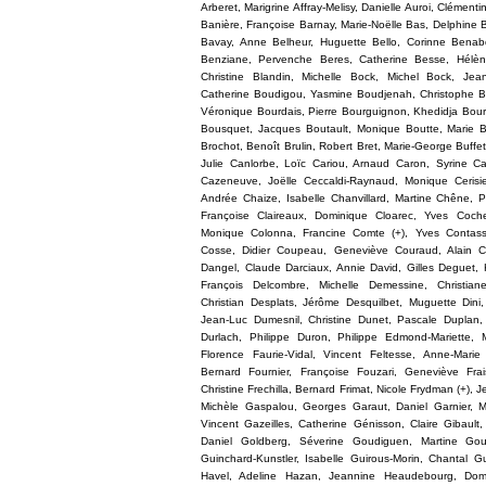
Arberet, Marigrine Affray-Melisy, Danielle Auroi, Clément
Banière, Françoise Barnay, Marie-Noëlle Bas, Delphine 
Bavay, Anne Belheur, Huguette Bello, Corinne Benab
Benziane, Pervenche Beres, Catherine Besse, Hélène 
Christine Blandin, Michelle Bock, Michel Bock, Jean
Catherine Boudigou, Yasmine Boudjenah, Christophe Bo
Véronique Bourdais, Pierre Bourguignon, Khedidja Bourc
Bousquet, Jacques Boutault, Monique Boutte, Marie 
Brochot, Benoît Brulin, Robert Bret, Marie-George Buff
Julie Canlorbe, Loïc Cariou, Arnaud Caron, Syrine Ca
Cazeneuve, Joëlle Ceccaldi-Raynaud, Monique Cerisi
Andrée Chaize, Isabelle Chanvillard, Martine Chêne, P
Françoise Claireaux, Dominique Cloarec, Yves Coche
Monique Colonna, Francine Comte (+), Yves Contass
Cosse, Didier Coupeau, Geneviève Couraud, Alain Cou
Dangel, Claude Darciaux, Annie David, Gilles Deguet, 
François Delcombre, Michelle Demessine, Christia
Christian Desplats, Jérôme Desquilbet, Muguette Dini,
Jean-Luc Dumesnil, Christine Dunet, Pascale Duplan,
Durlach, Philippe Duron, Philippe Edmond-Mariette, 
Florence Faurie-Vidal, Vincent Feltesse, Anne-Marie 
Bernard Fournier, Françoise Fouzari, Geneviève Frai
Christine Frechilla, Bernard Frimat, Nicole Frydman (+), J
Michèle Gaspalou, Georges Garaut, Daniel Garnier, M
Vincent Gazeilles, Catherine Génisson, Claire Gibault, 
Daniel Goldberg, Séverine Goudiguen, Martine Gouri
Guinchard-Kunstler, Isabelle Guirous-Morin, Chantal G
Havel, Adeline Hazan, Jeannine Heaudebourg, Domi