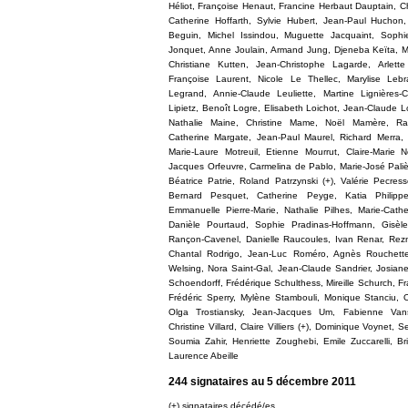
Héliot, Françoise Henaut, Francine Herbaut Dauptain, 
Catherine Hoffarth, Sylvie Hubert, Jean-Paul Huchon
Beguin, Michel Issindou, Muguette Jacquaint, Sophi
Jonquet, Anne Joulain, Armand Jung, Djeneba Keïta, Ma
Christiane Kutten, Jean-Christophe Lagarde, Arlette
Françoise Laurent, Nicole Le Thellec, Marylise Leb
Legrand, Annie-Claude Leuliette, Martine Lignières-
Lipietz, Benoît Logre, Elisabeth Loichot, Jean-Claude L
Nathalie Maine, Christine Mame, Noël Mamère, Ra
Catherine Margate, Jean-Paul Maurel, Richard Merra,
Marie-Laure Motreuil, Etienne Mourrut, Claire-Marie 
Jacques Orfeuvre, Carmelina de Pablo, Marie-José Paliès
Béatrice Patrie, Roland Patrzynski (+), Valérie Pecres
Bernard Pesquet, Catherine Peyge, Katia Philippe
Emmanuelle Pierre-Marie, Nathalie Pilhes, Marie-Cathe
Danièle Pourtaud, Sophie Pradinas-Hoffmann, Gisèle
Rançon-Cavenel, Danielle Raucoules, Ivan Renar, Rezn
Chantal Rodrigo, Jean-Luc Roméro, Agnès Rouchette
Welsing, Nora Saint-Gal, Jean-Claude Sandrier, Josian
Schoendorff, Frédérique Schulthess, Mireille Schurch, 
Frédéric Sperry, Mylène Stambouli, Monique Stanciu, O
Olga Trostiansky, Jean-Jacques Um, Fabienne Vans
Christine Villard, Claire Villiers (+), Dominique Voynet
Soumia Zahir, Henriette Zoughebi, Emile Zuccarelli, Bri
Laurence Abeille
244 signataires au 5 décembre 2011
(+) signataires décédé/es