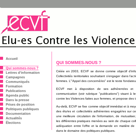
Accueil
QUI SOMMES-NOUS ?
Qui sommes-nous ?
Créée en 2003, ECVF se donne comme objectif d’infor
Lettres d’information
Collectivités territoriales souhaitant s’engager dans l’ac
Campagnes
femmes. L’"Appel des concerné/es" est le texte fondateur
Communiqués
Formation
ECVF met à disposition de ses adhérent/es et n
Publications
communication (voir rubrique "publications") visant à 
Agenda public
contre les Violences faites aux femmes, et propose des t
Dans la presse
Prises de position
Au-delà, ECVF se fixe comme objectif immédiat et à mo
Politiques publiques
des élu/es et collectivités adhérentes engagé/es sur ce
Documentation
une meilleure circulation de l’information, de mutualiser,
Actualités
les différentes pratiques menées au sein de chaque colle
Élections
adéquation entre l’offre et la demande en matière de s
dans le domaine des politiques publiques.