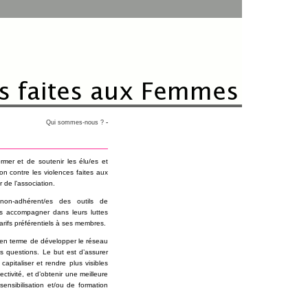
-
Qui sommes-nous ?
mer et de soutenir les élu/es et
tion contre les violences faites aux
 de l’association.
on-adhérent/es des outils de
les accompagner dans leurs luttes
arifs préférentiels à ses membres.
yen terme de développer le réseau
s questions. Le but est d’assurer
 capitaliser et rendre plus visibles
ctivité, et d’obtenir une meilleure
ensibilisation et/ou de formation