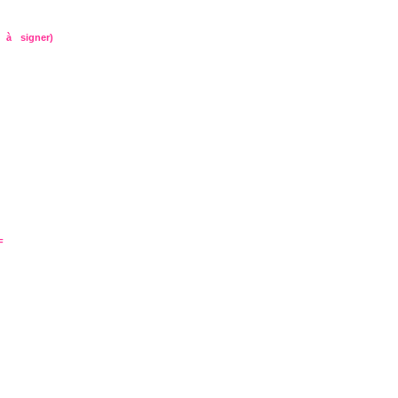
 à signer)
F