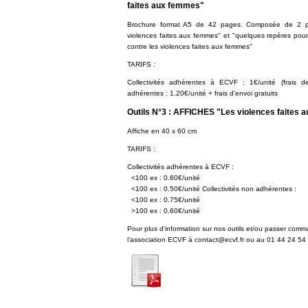
faites aux femmes"
Brochure format A5 de 42 pages. Composée de 2 par
violences faites aux femmes" et "quelques repères pour 
contre les violences faites aux femmes"
TARIFS :
Collectivités adhérentes à ECVF : 1€/unité (frais de 
adhérentes : 1.20€/unité + frais d’envoi gratuits
Outils N°3 : AFFICHES "Les violences faites au
Affiche en 40 x 60 cm
TARIFS :
Collectivités adhérentes à ECVF :
<100 ex : 0.60€/unité
<100 ex : 0.50€/unité Collectivités non adhérentes :
<100 ex : 0.75€/unité
>100 ex : 0.60€/unité
Pour plus d’information sur nos outils et/ou passer comm
l’association ECVF à contact@ecvf.fr ou au 01 44 24 54