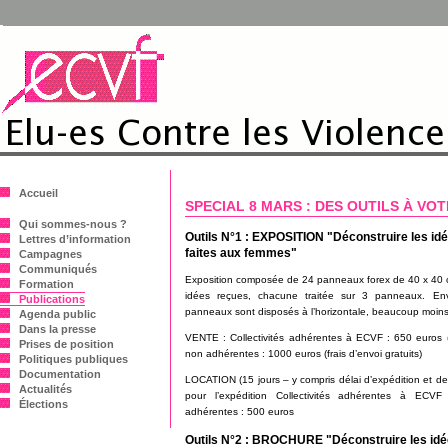
Accueil
SPECIAL 8 MARS : DES OUTILS À VOT
Qui sommes-nous ?
Outils N°1 : EXPOSITION "Déconstruire les idé
Lettres d’information
faites aux femmes"
Campagnes
Communiqués
Exposition composée de 24 panneaux forex de 40 x 40 c
Formation
idées reçues, chacune traitée sur 3 panneaux. En
Publications
panneaux sont disposés à l’horizontale, beaucoup moins 
Agenda public
Dans la presse
VENTE : Collectivités adhérentes à ECVF : 650 euros (fra
Prises de position
non adhérentes : 1000 euros (frais d’envoi gratuits)
Politiques publiques
Documentation
LOCATION (15 jours – y compris délai d’expédition et de 
Actualités
pour l’expédition Collectivités adhérentes à ECVF
Élections
adhérentes : 500 euros
Outils N°2 : BROCHURE "Déconstruire les idé