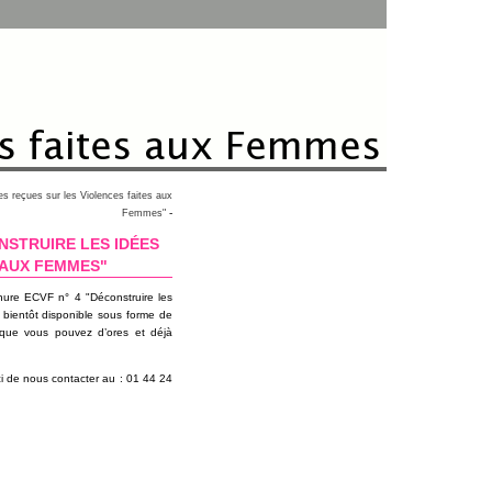
es reçues sur les Violences faites aux
-
Femmes"
NSTRUIRE LES IDÉES
 AUX FEMMES"
chure ECVF n° 4 "Déconstruire les
 bientôt disponible sous forme de
que vous pouvez d’ores et déjà
ci de nous contacter au : 01 44 24