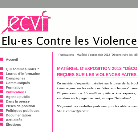
-
Publications
Matériel d’exposition 2012 "Déconstruire les idé
Accueil
MATÉRIEL D’EXPOSITION 2012 "DÉCO
Qui sommes-nous ?
Lettres d’information
REÇUES SUR LES VIOLENCES FAITES
Campagnes
Communiqués
Ce matériel d’exposition, réalisé sur la base de la bro
Formation
idées reçues sur les violences faites aux femmes", sera
Publications
24 panneaux de 40cmx40cm, prêts à être exposés, 
Agenda public
visualiser sur la page d’accueil, rubrique "Actualités".
Dans la presse
Prises de position
S’agissant des modalités pratiques pour les obtenir, mer
Politiques publiques
54 80 contact@ecvf.fr
Documentation
Actualités
Élections